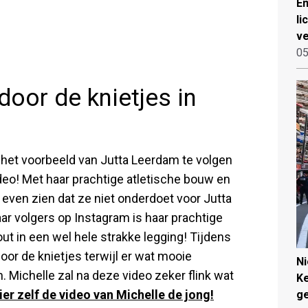
Em
li
ve
05
door de knietjes in
t het voorbeeld van Jutta Leerdam te volgen
deo! Met haar prachtige atletische bouw en
ven zien dat ze niet onderdoet voor Jutta
ar volgers op Instagram is haar prachtige
t in een wel hele strakke legging! Tijdens
oor de knietjes terwijl er wat mooie
N
 Michelle zal na deze video zeker flink wat
Ke
ier zelf de video van Michelle de jong!
g