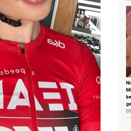
N
Mi
be
ge
05