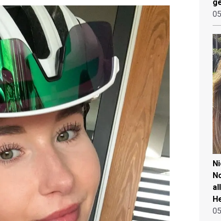
ge
05
N
No
al
He
05