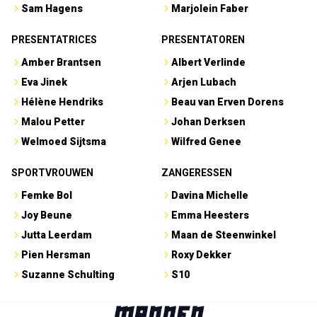
Sam Hagens
Marjolein Faber
PRESENTATRICES
PRESENTATOREN
Amber Brantsen
Albert Verlinde
Eva Jinek
Arjen Lubach
Hélène Hendriks
Beau van Erven Dorens
Malou Petter
Johan Derksen
Welmoed Sijtsma
Wilfred Genee
SPORTVROUWEN
ZANGERESSEN
Femke Bol
Davina Michelle
Joy Beune
Emma Heesters
Jutta Leerdam
Maan de Steenwinkel
Pien Hersman
Roxy Dekker
Suzanne Schulting
S10