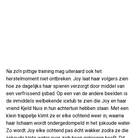
Na zo’n pittige training mag uiteraard ook het
herstelmoment niet ontbreken. Joy laat haar volgers zien
hoe ze dagelijks haar spieren verzorgt door middel van
een verfrissend ijsbad. Op een van de andere beelden is
de inmiddels welbekende icetub te zien die Joy en haar
vriend Kjeld Nuis in hun achtertuin hebben staan. Met een
klein trappetje klimt ze er elke ochtend weer in, waarna
haar lichaam wordt ondergedompeld in het ijskoude water.
Zo wordt Joy elke ochtend pas écht wakker zodra ze die
ijskoude klets water over zich heen gekregen heeft. Dit