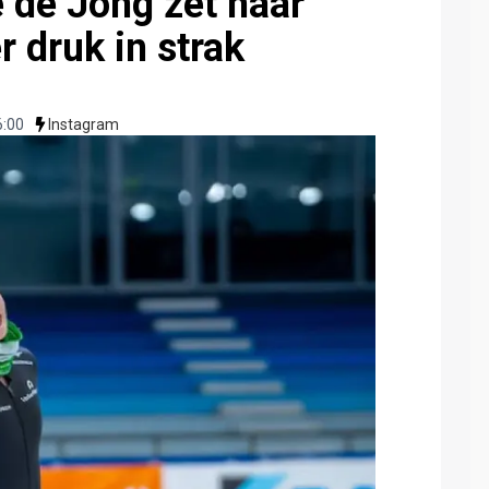
 de Jong zet haar
r druk in strak
6:00
Instagram