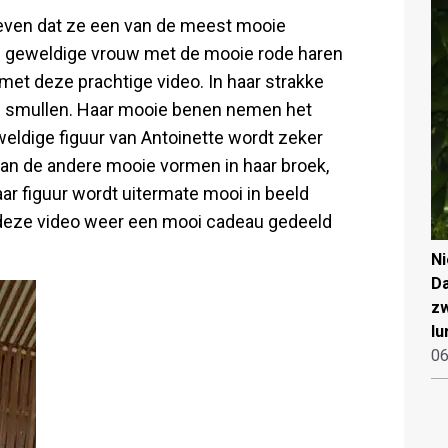
 even dat ze een van de meest mooie
e geweldige vrouw met de mooie rode haren
met deze prachtige video. In haar strakke
en smullen. Haar mooie benen nemen het
weldige figuur van Antoinette wordt zeker
van de andere mooie vormen in haar broek,
aar figuur wordt uitermate mooi in beeld
t deze video weer een mooi cadeau gedeeld
N
Da
zw
lu
06