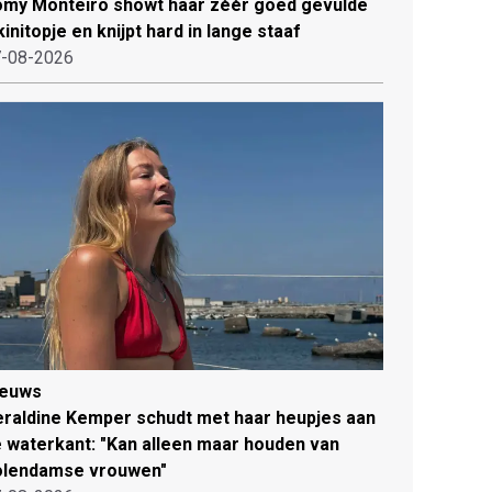
my Monteiro showt haar zéér goed gevulde
kinitopje en knijpt hard in lange staaf
-08-2026
ieuws
raldine Kemper schudt met haar heupjes aan
 waterkant: "Kan alleen maar houden van
olendamse vrouwen"