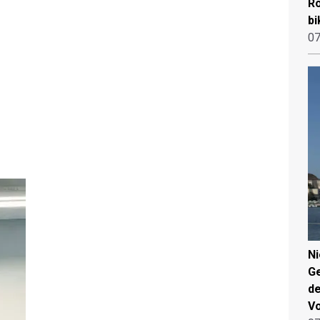
Ro
bi
07
N
Ge
de
V