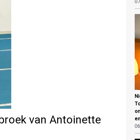
07
N
To
on
broek van Antoinette
en
06