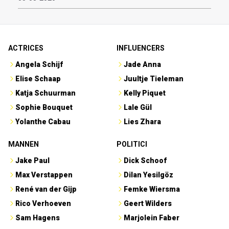
ACTRICES
INFLUENCERS
Angela Schijf
Jade Anna
Elise Schaap
Juultje Tieleman
Katja Schuurman
Kelly Piquet
Sophie Bouquet
Lale Gül
Yolanthe Cabau
Lies Zhara
MANNEN
POLITICI
Jake Paul
Dick Schoof
Max Verstappen
Dilan Yesilgöz
René van der Gijp
Femke Wiersma
Rico Verhoeven
Geert Wilders
Sam Hagens
Marjolein Faber