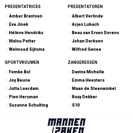
PRESENTATRICES
PRESENTATOREN
Amber Brantsen
Albert Verlinde
Eva Jinek
Arjen Lubach
Hélène Hendriks
Beau van Erven Dorens
Malou Petter
Johan Derksen
Welmoed Sijtsma
Wilfred Genee
SPORTVROUWEN
ZANGERESSEN
Femke Bol
Davina Michelle
Joy Beune
Emma Heesters
Jutta Leerdam
Maan de Steenwinkel
Pien Hersman
Roxy Dekker
Suzanne Schulting
S10