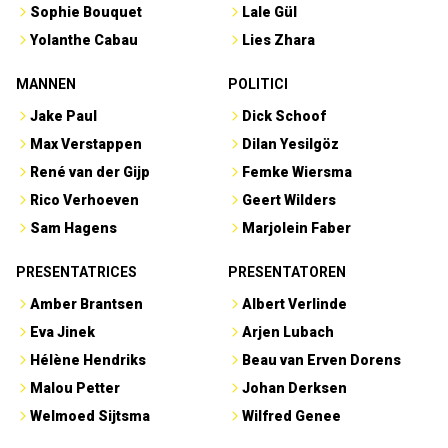
Sophie Bouquet
Lale Gül
Yolanthe Cabau
Lies Zhara
MANNEN
POLITICI
Jake Paul
Dick Schoof
Max Verstappen
Dilan Yesilgöz
René van der Gijp
Femke Wiersma
Rico Verhoeven
Geert Wilders
Sam Hagens
Marjolein Faber
PRESENTATRICES
PRESENTATOREN
Amber Brantsen
Albert Verlinde
Eva Jinek
Arjen Lubach
Hélène Hendriks
Beau van Erven Dorens
Malou Petter
Johan Derksen
Welmoed Sijtsma
Wilfred Genee