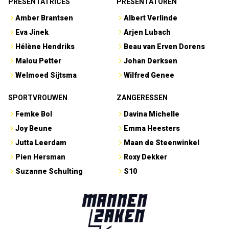
PRESENTATRICES
PRESENTATOREN
Amber Brantsen
Albert Verlinde
Eva Jinek
Arjen Lubach
Hélène Hendriks
Beau van Erven Dorens
Malou Petter
Johan Derksen
Welmoed Sijtsma
Wilfred Genee
SPORTVROUWEN
ZANGERESSEN
Femke Bol
Davina Michelle
Joy Beune
Emma Heesters
Jutta Leerdam
Maan de Steenwinkel
Pien Hersman
Roxy Dekker
Suzanne Schulting
S10