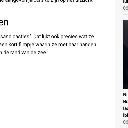
lu
06
en
 sand castles". Dat lijkt ook precies wat ze
 een kort filmpje waarin ze met haar handen
n de rand van de zee.
N
Bi
la
Ib
06