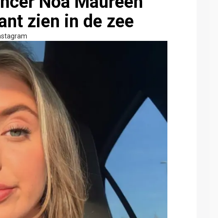
encer Noa Maureen
ant zien in de zee
nstagram