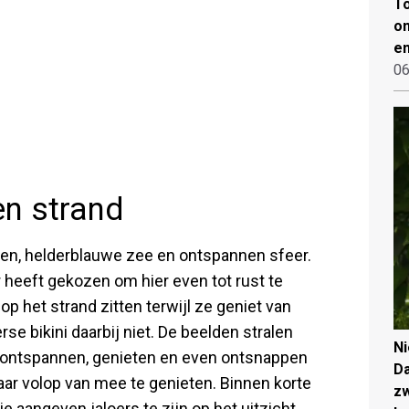
To
on
en
06
en strand
den, helderblauwe zee en ontspannen sfeer.
 heeft gekozen om hier even tot rust te
p het strand zitten terwijl ze geniet van
e bikini daarbij niet. De beelden stralen
N
s: ontspannen, genieten en even ontsnappen
Da
daar volop van mee te genieten. Binnen korte
zw
 aangeven jaloers te zijn op het uitzicht