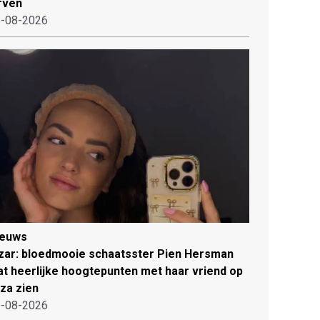
rven
-08-2026
ieuws
zar: bloedmooie schaatsster Pien Hersman
at heerlijke hoogtepunten met haar vriend op
iza zien
-08-2026