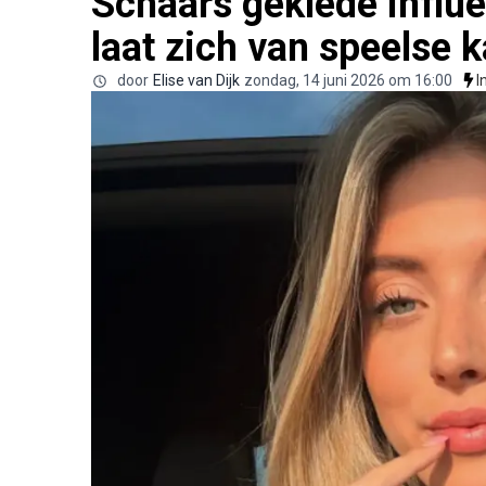
Schaars geklede influ
laat zich van speelse k
door
Elise van Dijk
zondag, 14 juni 2026 om 16:00
I