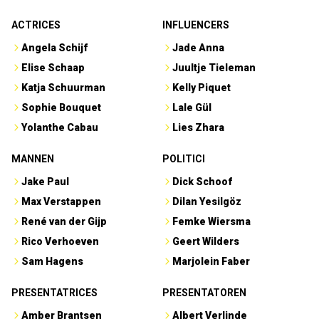
ACTRICES
INFLUENCERS
Angela Schijf
Jade Anna
Elise Schaap
Juultje Tieleman
Katja Schuurman
Kelly Piquet
Sophie Bouquet
Lale Gül
Yolanthe Cabau
Lies Zhara
MANNEN
POLITICI
Jake Paul
Dick Schoof
Max Verstappen
Dilan Yesilgöz
René van der Gijp
Femke Wiersma
Rico Verhoeven
Geert Wilders
Sam Hagens
Marjolein Faber
PRESENTATRICES
PRESENTATOREN
Amber Brantsen
Albert Verlinde