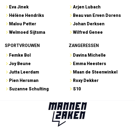
Eva Jinek
Arjen Lubach
Hélène Hendriks
Beau van Erven Dorens
Malou Petter
Johan Derksen
Welmoed Sijtsma
Wilfred Genee
SPORTVROUWEN
ZANGERESSEN
Femke Bol
Davina Michelle
Joy Beune
Emma Heesters
Jutta Leerdam
Maan de Steenwinkel
Pien Hersman
Roxy Dekker
Suzanne Schulting
S10