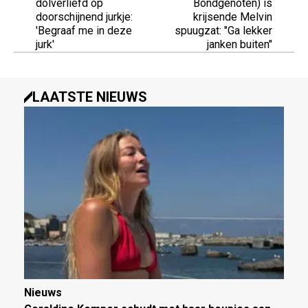
dolverliefd op
Bondgenoten) is
doorschijnend jurkje:
krijsende Melvin
'Begraaf me in deze
spuugzat: "Ga lekker
jurk'
janken buiten"
LAATSTE NIEUWS
Nieuws