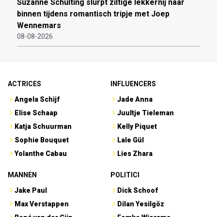
Suzanne Schulting slurpt ziltige lekkernij naar
binnen tijdens romantisch tripje met Joep
Wennemars
08-08-2026
ACTRICES
INFLUENCERS
Angela Schijf
Jade Anna
Elise Schaap
Juultje Tieleman
Katja Schuurman
Kelly Piquet
Sophie Bouquet
Lale Gül
Yolanthe Cabau
Lies Zhara
MANNEN
POLITICI
Jake Paul
Dick Schoof
Max Verstappen
Dilan Yesilgöz