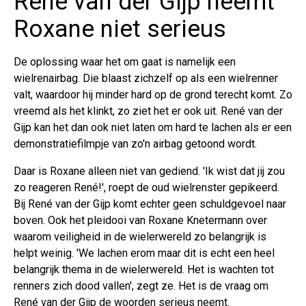
René van der Gijp neemt
Roxane niet serieus
De oplossing waar het om gaat is namelijk een
wielrenairbag. Die blaast zichzelf op als een wielrenner
valt, waardoor hij minder hard op de grond terecht komt. Zo
vreemd als het klinkt, zo ziet het er ook uit. René van der
Gijp kan het dan ook niet laten om hard te lachen als er een
demonstratiefilmpje van zo'n airbag getoond wordt.
Daar is Roxane alleen niet van gediend. 'Ik wist dat jij zou
zo reageren René!', roept de oud wielrenster gepikeerd.
Bij René van der Gijp komt echter geen schuldgevoel naar
boven. Ook het pleidooi van Roxane Knetermann over
waarom veiligheid in de wielerwereld zo belangrijk is
helpt weinig. 'We lachen erom maar dit is echt een heel
belangrijk thema in de wielerwereld. Het is wachten tot
renners zich dood vallen', zegt ze. Het is de vraag om
René van der Gijp de woorden serieus neemt.