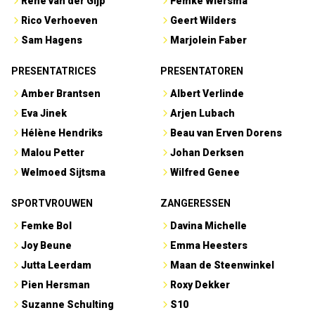
René van der Gijp
Femke Wiersma
Rico Verhoeven
Geert Wilders
Sam Hagens
Marjolein Faber
PRESENTATRICES
PRESENTATOREN
Amber Brantsen
Albert Verlinde
Eva Jinek
Arjen Lubach
Hélène Hendriks
Beau van Erven Dorens
Malou Petter
Johan Derksen
Welmoed Sijtsma
Wilfred Genee
SPORTVROUWEN
ZANGERESSEN
Femke Bol
Davina Michelle
Joy Beune
Emma Heesters
Jutta Leerdam
Maan de Steenwinkel
Pien Hersman
Roxy Dekker
Suzanne Schulting
S10