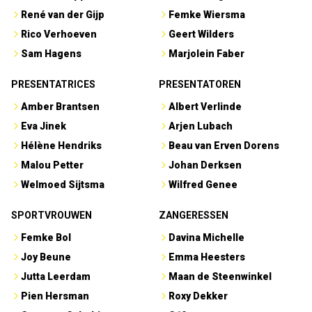
René van der Gijp
Femke Wiersma
Rico Verhoeven
Geert Wilders
Sam Hagens
Marjolein Faber
PRESENTATRICES
PRESENTATOREN
Amber Brantsen
Albert Verlinde
Eva Jinek
Arjen Lubach
Hélène Hendriks
Beau van Erven Dorens
Malou Petter
Johan Derksen
Welmoed Sijtsma
Wilfred Genee
SPORTVROUWEN
ZANGERESSEN
Femke Bol
Davina Michelle
Joy Beune
Emma Heesters
Jutta Leerdam
Maan de Steenwinkel
Pien Hersman
Roxy Dekker