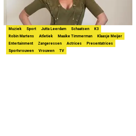
Muziek
Sport
Jutta Leerdam
Schaatsen
K3
Robin Martens
Atletiek
Maaike Timmerman
Klaasje Meijer
Entertainment
Zangeressen
Actrices
Presentatrices
Sportvrouwen
Vrouwen
TV