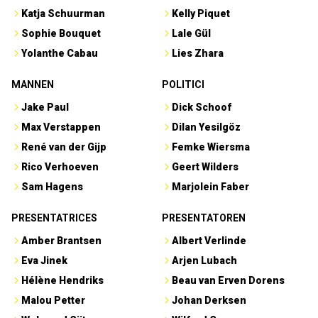
Katja Schuurman
Kelly Piquet
Sophie Bouquet
Lale Gül
Yolanthe Cabau
Lies Zhara
MANNEN
POLITICI
Jake Paul
Dick Schoof
Max Verstappen
Dilan Yesilgöz
René van der Gijp
Femke Wiersma
Rico Verhoeven
Geert Wilders
Sam Hagens
Marjolein Faber
PRESENTATRICES
PRESENTATOREN
Amber Brantsen
Albert Verlinde
Eva Jinek
Arjen Lubach
Hélène Hendriks
Beau van Erven Dorens
Malou Petter
Johan Derksen