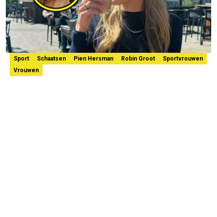
Sport
Schaatsen
Pien Hersman
Robin Groot
Sportvrouwen
Vrouwen