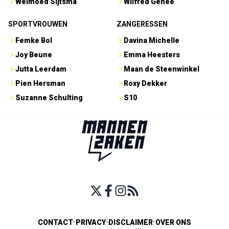
Welmoed Sijtsma
Wilfred Genee
SPORTVROUWEN
ZANGERESSEN
Femke Bol
Davina Michelle
Joy Beune
Emma Heesters
Jutta Leerdam
Maan de Steenwinkel
Pien Hersman
Roxy Dekker
Suzanne Schulting
S10
CONTACT
•
PRIVACY
•
DISCLAIMER
•
OVER ONS