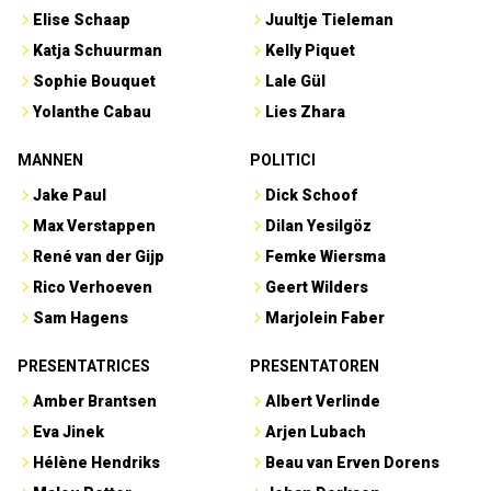
Elise Schaap
Juultje Tieleman
Katja Schuurman
Kelly Piquet
Sophie Bouquet
Lale Gül
Yolanthe Cabau
Lies Zhara
MANNEN
POLITICI
Jake Paul
Dick Schoof
Max Verstappen
Dilan Yesilgöz
René van der Gijp
Femke Wiersma
Rico Verhoeven
Geert Wilders
Sam Hagens
Marjolein Faber
PRESENTATRICES
PRESENTATOREN
Amber Brantsen
Albert Verlinde
Eva Jinek
Arjen Lubach
Hélène Hendriks
Beau van Erven Dorens