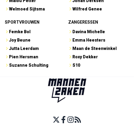
Malou Petter
Johan Derksen
Welmoed Sijtsma
Wilfred Genee
SPORTVROUWEN
ZANGERESSEN
Femke Bol
Davina Michelle
Joy Beune
Emma Heesters
Jutta Leerdam
Maan de Steenwinkel
Pien Hersman
Roxy Dekker
Suzanne Schulting
S10