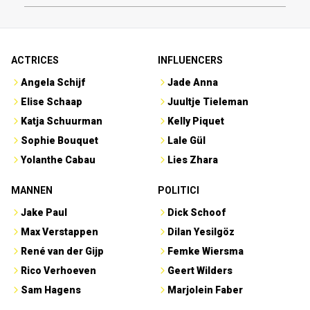
ACTRICES
INFLUENCERS
Angela Schijf
Jade Anna
Elise Schaap
Juultje Tieleman
Katja Schuurman
Kelly Piquet
Sophie Bouquet
Lale Gül
Yolanthe Cabau
Lies Zhara
MANNEN
POLITICI
Jake Paul
Dick Schoof
Max Verstappen
Dilan Yesilgöz
René van der Gijp
Femke Wiersma
Rico Verhoeven
Geert Wilders
Sam Hagens
Marjolein Faber