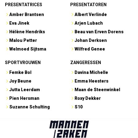
PRESENTATRICES
PRESENTATOREN
Amber Brantsen
Albert Verlinde
Eva Jinek
Arjen Lubach
Hélène Hendriks
Beau van Erven Dorens
Malou Petter
Johan Derksen
Welmoed Sijtsma
Wilfred Genee
SPORTVROUWEN
ZANGERESSEN
Femke Bol
Davina Michelle
Joy Beune
Emma Heesters
Jutta Leerdam
Maan de Steenwinkel
Pien Hersman
Roxy Dekker
Suzanne Schulting
S10