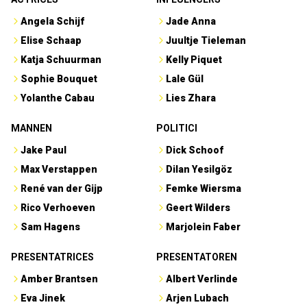
Angela Schijf
Jade Anna
Elise Schaap
Juultje Tieleman
Katja Schuurman
Kelly Piquet
Sophie Bouquet
Lale Gül
Yolanthe Cabau
Lies Zhara
MANNEN
POLITICI
Jake Paul
Dick Schoof
Max Verstappen
Dilan Yesilgöz
René van der Gijp
Femke Wiersma
Rico Verhoeven
Geert Wilders
Sam Hagens
Marjolein Faber
PRESENTATRICES
PRESENTATOREN
Amber Brantsen
Albert Verlinde
Eva Jinek
Arjen Lubach