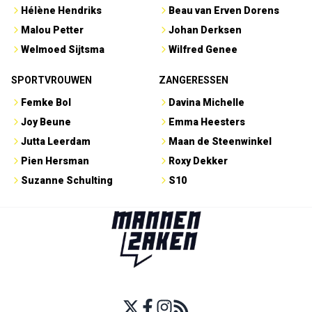
Hélène Hendriks
Beau van Erven Dorens
Malou Petter
Johan Derksen
Welmoed Sijtsma
Wilfred Genee
SPORTVROUWEN
ZANGERESSEN
Femke Bol
Davina Michelle
Joy Beune
Emma Heesters
Jutta Leerdam
Maan de Steenwinkel
Pien Hersman
Roxy Dekker
Suzanne Schulting
S10