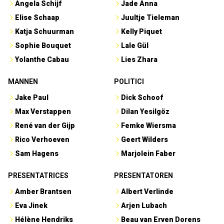
Angela Schijf
Jade Anna
Elise Schaap
Juultje Tieleman
Katja Schuurman
Kelly Piquet
Sophie Bouquet
Lale Gül
Yolanthe Cabau
Lies Zhara
MANNEN
POLITICI
Jake Paul
Dick Schoof
Max Verstappen
Dilan Yesilgöz
René van der Gijp
Femke Wiersma
Rico Verhoeven
Geert Wilders
Sam Hagens
Marjolein Faber
PRESENTATRICES
PRESENTATOREN
Amber Brantsen
Albert Verlinde
Eva Jinek
Arjen Lubach
Hélène Hendriks
Beau van Erven Dorens