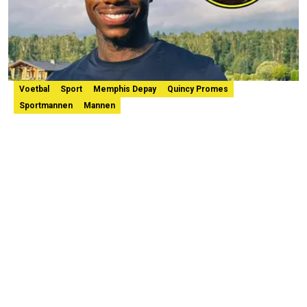
Voetbal
Sport
Memphis Depay
Quincy Promes
Sportmannen
Mannen