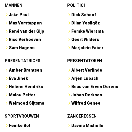
MANNEN
POLITICI
Jake Paul
Dick Schoof
Max Verstappen
Dilan Yesilgöz
René van der Gijp
Femke Wiersma
Rico Verhoeven
Geert Wilders
Sam Hagens
Marjolein Faber
PRESENTATRICES
PRESENTATOREN
Amber Brantsen
Albert Verlinde
Eva Jinek
Arjen Lubach
Hélène Hendriks
Beau van Erven Dorens
Malou Petter
Johan Derksen
Welmoed Sijtsma
Wilfred Genee
SPORTVROUWEN
ZANGERESSEN
Femke Bol
Davina Michelle