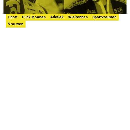
Sport
Puck Moonen
Atletiek
Wielrennen
Sportvrouwen
Vrouwen