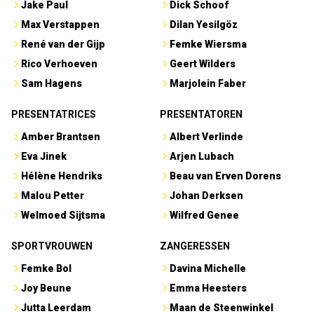
Jake Paul
Dick Schoof
Max Verstappen
Dilan Yesilgöz
René van der Gijp
Femke Wiersma
Rico Verhoeven
Geert Wilders
Sam Hagens
Marjolein Faber
PRESENTATRICES
PRESENTATOREN
Amber Brantsen
Albert Verlinde
Eva Jinek
Arjen Lubach
Hélène Hendriks
Beau van Erven Dorens
Malou Petter
Johan Derksen
Welmoed Sijtsma
Wilfred Genee
SPORTVROUWEN
ZANGERESSEN
Femke Bol
Davina Michelle
Joy Beune
Emma Heesters
Jutta Leerdam
Maan de Steenwinkel