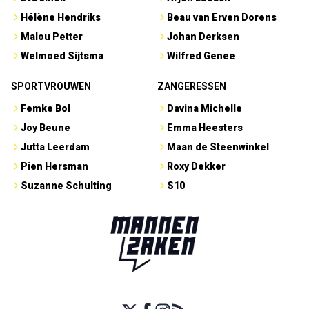
Hélène Hendriks
Beau van Erven Dorens
Malou Petter
Johan Derksen
Welmoed Sijtsma
Wilfred Genee
SPORTVROUWEN
ZANGERESSEN
Femke Bol
Davina Michelle
Joy Beune
Emma Heesters
Jutta Leerdam
Maan de Steenwinkel
Pien Hersman
Roxy Dekker
Suzanne Schulting
S10