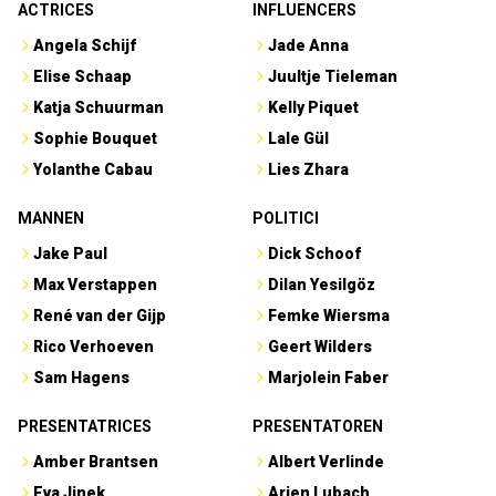
ACTRICES
INFLUENCERS
Angela Schijf
Jade Anna
Elise Schaap
Juultje Tieleman
Katja Schuurman
Kelly Piquet
Sophie Bouquet
Lale Gül
Yolanthe Cabau
Lies Zhara
MANNEN
POLITICI
Jake Paul
Dick Schoof
Max Verstappen
Dilan Yesilgöz
René van der Gijp
Femke Wiersma
Rico Verhoeven
Geert Wilders
Sam Hagens
Marjolein Faber
PRESENTATRICES
PRESENTATOREN
Amber Brantsen
Albert Verlinde
Eva Jinek
Arjen Lubach