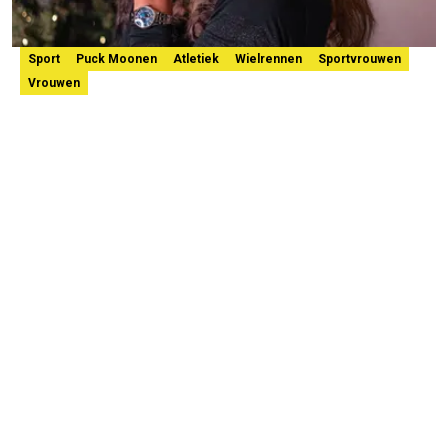
Sport
Puck Moonen
Atletiek
Wielrennen
Sportvrouwen
Vrouwen