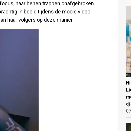
 focus, haar benen trappen onafgebroken
rachtig in beeld tijdens de mooie video.
an haar volgers op deze manier.
N
Li
ma
dj
07