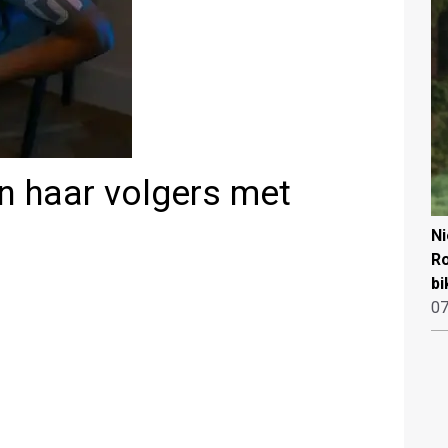
 haar volgers met
N
Ro
bi
07