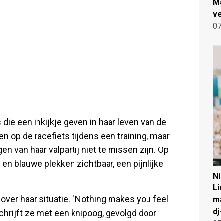
Ma
ve
07
die een inkijkje geven in haar leven van de
n op de racefiets tijdens een training, maar
n van haar valpartij niet te missen zijn. Op
en blauwe plekken zichtbaar, een pijnlijke
N
Li
g over haar situatie. "Nothing makes you feel
ma
dj
schrijft ze met een knipoog, gevolgd door