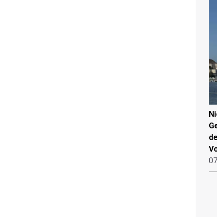
N
Ge
de
V
07