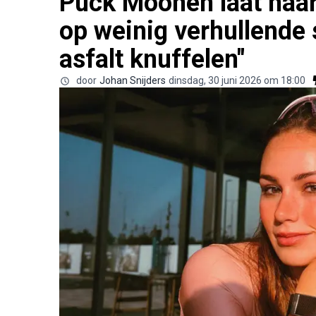
Puck Moonen laat haar 
op weinig verhullende 
asfalt knuffelen"
door
Johan Snijders
dinsdag, 30 juni 2026 om 18:00