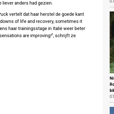
07
e liever anders had gezien.
Puck vertelt dat haar herstel de goede kant
d downs of life and recovery, sometimes it
jdens haar trainingsstage in Italië weer beter
nsations are improving!", schrijft ze
N
Ro
bi
07