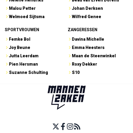
Hélène Hendriks
Beau van Erven Dorens
Malou Petter
Johan Derksen
Welmoed Sijtsma
Wilfred Genee
SPORTVROUWEN
ZANGERESSEN
Femke Bol
Davina Michelle
Joy Beune
Emma Heesters
Jutta Leerdam
Maan de Steenwinkel
Pien Hersman
Roxy Dekker
Suzanne Schulting
S10