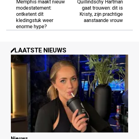
Memphis maakt nieuw
Quillindschy Hartman
modestatement:
gaat trouwen: dit is
ontketent dít
Kristy, zijn prachtige
kledingstuk weer
aanstaande vrouw
enorme hype?
LAATSTE NIEUWS
Nieuws