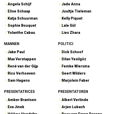
Angela Schijf
Jade Anna
Elise Schaap
Juultje Tieleman
Katja Schuurman
Kelly Piquet
Sophie Bouquet
Lale Gül
Yolanthe Cabau
Lies Zhara
MANNEN
POLITICI
Jake Paul
Dick Schoof
Max Verstappen
Dilan Yesilgöz
René van der Gijp
Femke Wiersma
Rico Verhoeven
Geert Wilders
Sam Hagens
Marjolein Faber
PRESENTATRICES
PRESENTATOREN
Amber Brantsen
Albert Verlinde
Eva Jinek
Arjen Lubach