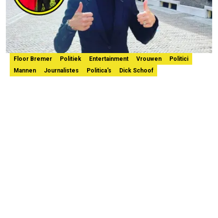
Floor Bremer
Politiek
Entertainment
Vrouwen
Politici
Mannen
Journalistes
Politica's
Dick Schoof