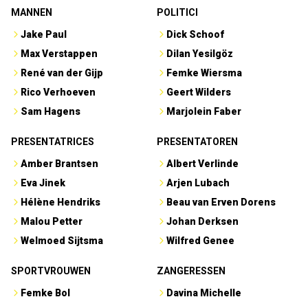
MANNEN
POLITICI
Jake Paul
Dick Schoof
Max Verstappen
Dilan Yesilgöz
René van der Gijp
Femke Wiersma
Rico Verhoeven
Geert Wilders
Sam Hagens
Marjolein Faber
PRESENTATRICES
PRESENTATOREN
Amber Brantsen
Albert Verlinde
Eva Jinek
Arjen Lubach
Hélène Hendriks
Beau van Erven Dorens
Malou Petter
Johan Derksen
Welmoed Sijtsma
Wilfred Genee
SPORTVROUWEN
ZANGERESSEN
Femke Bol
Davina Michelle