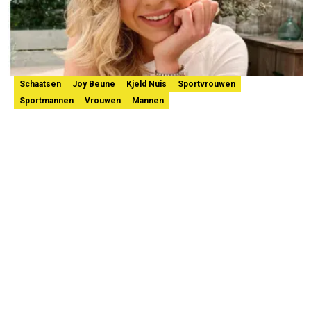
Schaatsen
Joy Beune
Kjeld Nuis
Sportvrouwen
Sportmannen
Vrouwen
Mannen