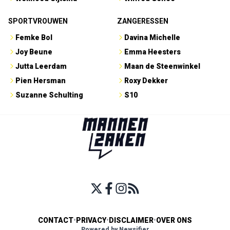
SPORTVROUWEN
ZANGERESSEN
Femke Bol
Davina Michelle
Joy Beune
Emma Heesters
Jutta Leerdam
Maan de Steenwinkel
Pien Hersman
Roxy Dekker
Suzanne Schulting
S10
CONTACT
•
PRIVACY
•
DISCLAIMER
•
OVER ONS
Powered by Newsifier