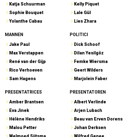
Katja Schuurman
Kelly Piquet
Sophie Bouquet
Lale Gül
Yolanthe Cabau
Lies Zhara
MANNEN
POLITICI
Jake Paul
Dick Schoof
Max Verstappen
Dilan Yesilgöz
René van der Gijp
Femke Wiersma
Rico Verhoeven
Geert Wilders
Sam Hagens
Marjolein Faber
PRESENTATRICES
PRESENTATOREN
Amber Brantsen
Albert Verlinde
Eva Jinek
Arjen Lubach
Hélène Hendriks
Beau van Erven Dorens
Malou Petter
Johan Derksen
Welmoed Sijtsma
Wilfred Genee