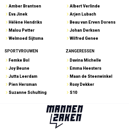
Amber Brantsen
Albert Verlinde
Eva Jinek
Arjen Lubach
Hélène Hendriks
Beau van Erven Dorens
Malou Petter
Johan Derksen
Welmoed Sijtsma
Wilfred Genee
SPORTVROUWEN
ZANGERESSEN
Femke Bol
Davina Michelle
Joy Beune
Emma Heesters
Jutta Leerdam
Maan de Steenwinkel
Pien Hersman
Roxy Dekker
Suzanne Schulting
S10