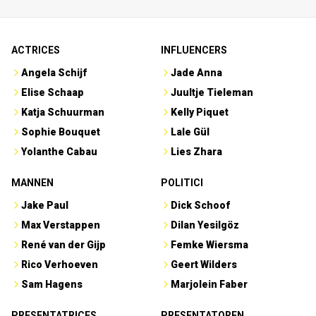
ACTRICES
INFLUENCERS
Angela Schijf
Jade Anna
Elise Schaap
Juultje Tieleman
Katja Schuurman
Kelly Piquet
Sophie Bouquet
Lale Gül
Yolanthe Cabau
Lies Zhara
MANNEN
POLITICI
Jake Paul
Dick Schoof
Max Verstappen
Dilan Yesilgöz
René van der Gijp
Femke Wiersma
Rico Verhoeven
Geert Wilders
Sam Hagens
Marjolein Faber
PRESENTATRICES
PRESENTATOREN