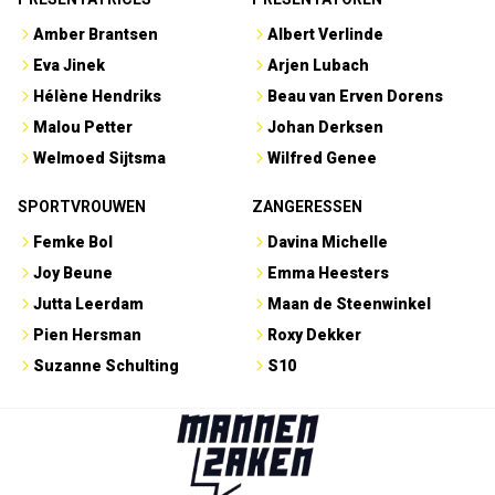
Amber Brantsen
Albert Verlinde
Eva Jinek
Arjen Lubach
Hélène Hendriks
Beau van Erven Dorens
Malou Petter
Johan Derksen
Welmoed Sijtsma
Wilfred Genee
SPORTVROUWEN
ZANGERESSEN
Femke Bol
Davina Michelle
Joy Beune
Emma Heesters
Jutta Leerdam
Maan de Steenwinkel
Pien Hersman
Roxy Dekker
Suzanne Schulting
S10