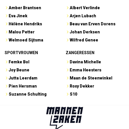
Amber Brantsen
Albert Verlinde
Eva Jinek
Arjen Lubach
Hélène Hendriks
Beau van Erven Dorens
Malou Petter
Johan Derksen
Welmoed Sijtsma
Wilfred Genee
SPORTVROUWEN
ZANGERESSEN
Femke Bol
Davina Michelle
Joy Beune
Emma Heesters
Jutta Leerdam
Maan de Steenwinkel
Pien Hersman
Roxy Dekker
Suzanne Schulting
S10