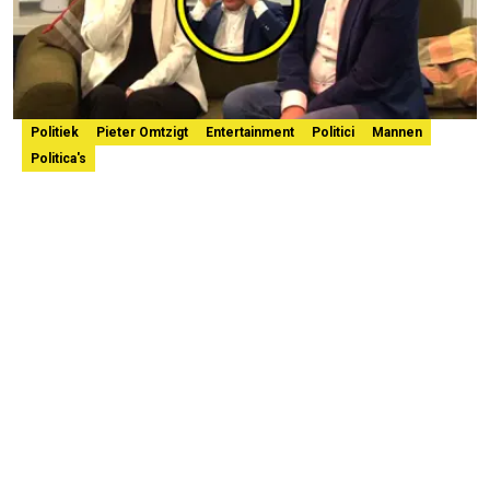
Politiek
Pieter Omtzigt
Entertainment
Politici
Mannen
Politica's