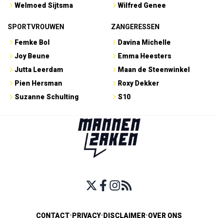
Welmoed Sijtsma
Wilfred Genee
SPORTVROUWEN
ZANGERESSEN
Femke Bol
Davina Michelle
Joy Beune
Emma Heesters
Jutta Leerdam
Maan de Steenwinkel
Pien Hersman
Roxy Dekker
Suzanne Schulting
S10
CONTACT
•
PRIVACY
•
DISCLAIMER
•
OVER ONS