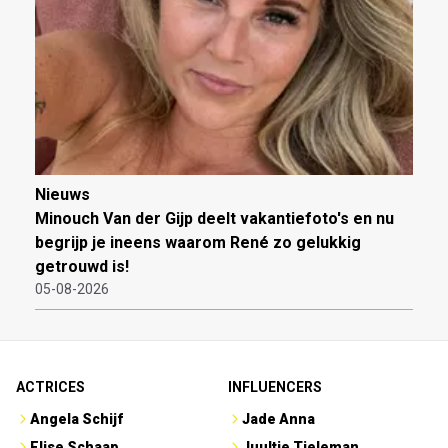
Nieuws
Minouch Van der Gijp deelt vakantiefoto's en nu
begrijp je ineens waarom René zo gelukkig
getrouwd is!
05-08-2026
ACTRICES
INFLUENCERS
Angela Schijf
Jade Anna
Elise Schaap
Juultje Tieleman