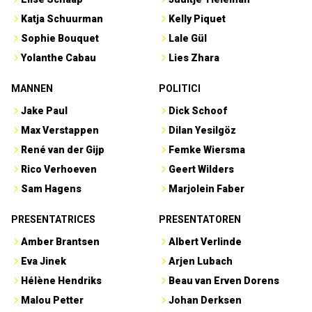
Katja Schuurman
Kelly Piquet
Sophie Bouquet
Lale Gül
Yolanthe Cabau
Lies Zhara
MANNEN
POLITICI
Jake Paul
Dick Schoof
Max Verstappen
Dilan Yesilgöz
René van der Gijp
Femke Wiersma
Rico Verhoeven
Geert Wilders
Sam Hagens
Marjolein Faber
PRESENTATRICES
PRESENTATOREN
Amber Brantsen
Albert Verlinde
Eva Jinek
Arjen Lubach
Hélène Hendriks
Beau van Erven Dorens
Malou Petter
Johan Derksen