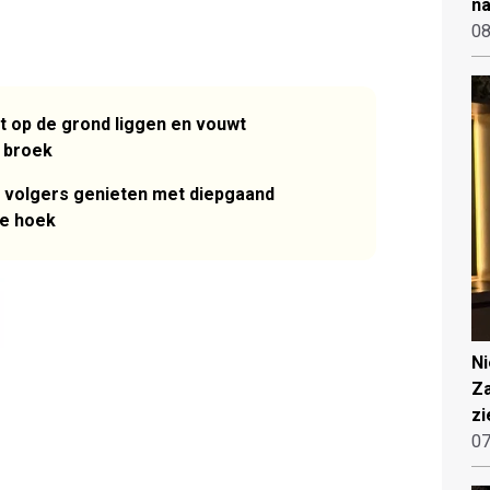
na
08
 op de grond liggen en vouwt
e broek
 volgers genieten met diepgaand
te hoek
N
Za
zi
07