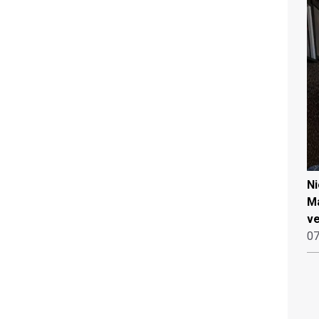
N
Ma
ve
07