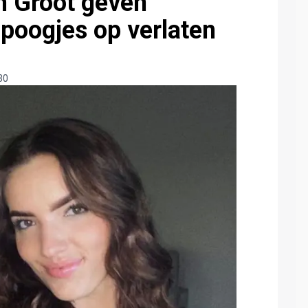
n Groot geven
poogjes op verlaten
30