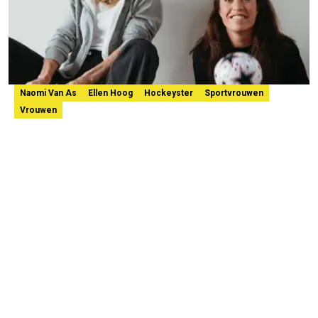
Naomi Van As
Ellen Hoog
Hockeyster
Sportvrouwen
Vrouwen