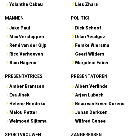
Yolanthe Cabau
Lies Zhara
MANNEN
POLITICI
Jake Paul
Dick Schoof
Max Verstappen
Dilan Yesilgöz
René van der Gijp
Femke Wiersma
Rico Verhoeven
Geert Wilders
Sam Hagens
Marjolein Faber
PRESENTATRICES
PRESENTATOREN
Amber Brantsen
Albert Verlinde
Eva Jinek
Arjen Lubach
Hélène Hendriks
Beau van Erven Dorens
Malou Petter
Johan Derksen
Welmoed Sijtsma
Wilfred Genee
SPORTVROUWEN
ZANGERESSEN