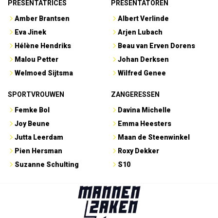
PRESENTATRICES
PRESENTATOREN
Amber Brantsen
Albert Verlinde
Eva Jinek
Arjen Lubach
Hélène Hendriks
Beau van Erven Dorens
Malou Petter
Johan Derksen
Welmoed Sijtsma
Wilfred Genee
SPORTVROUWEN
ZANGERESSEN
Femke Bol
Davina Michelle
Joy Beune
Emma Heesters
Jutta Leerdam
Maan de Steenwinkel
Pien Hersman
Roxy Dekker
Suzanne Schulting
S10