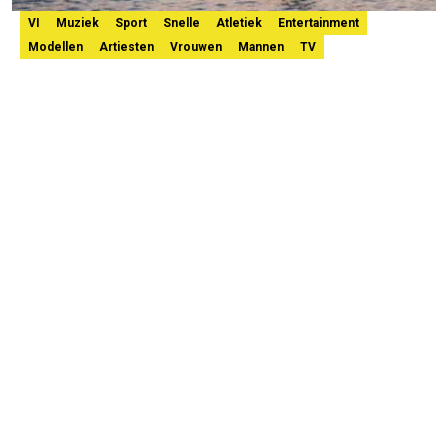
VI
Muziek
Sport
Snelle
Atletiek
Entertainment
Modellen
Artiesten
Vrouwen
Mannen
TV