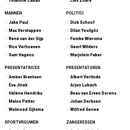
Yolanthe Cabau
Lies Zhara
MANNEN
POLITICI
Jake Paul
Dick Schoof
Max Verstappen
Dilan Yesilgöz
René van der Gijp
Femke Wiersma
Rico Verhoeven
Geert Wilders
Sam Hagens
Marjolein Faber
PRESENTATRICES
PRESENTATOREN
Amber Brantsen
Albert Verlinde
Eva Jinek
Arjen Lubach
Hélène Hendriks
Beau van Erven Dorens
Malou Petter
Johan Derksen
Welmoed Sijtsma
Wilfred Genee
SPORTVROUWEN
ZANGERESSEN