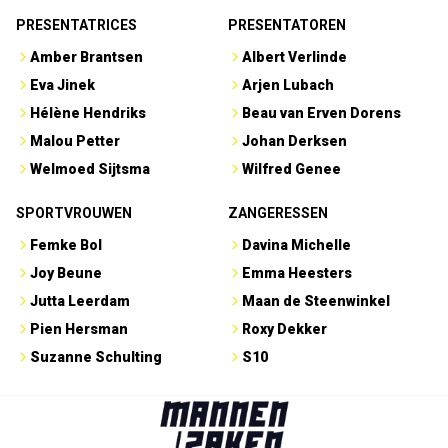
PRESENTATRICES
PRESENTATOREN
Amber Brantsen
Albert Verlinde
Eva Jinek
Arjen Lubach
Hélène Hendriks
Beau van Erven Dorens
Malou Petter
Johan Derksen
Welmoed Sijtsma
Wilfred Genee
SPORTVROUWEN
ZANGERESSEN
Femke Bol
Davina Michelle
Joy Beune
Emma Heesters
Jutta Leerdam
Maan de Steenwinkel
Pien Hersman
Roxy Dekker
Suzanne Schulting
S10