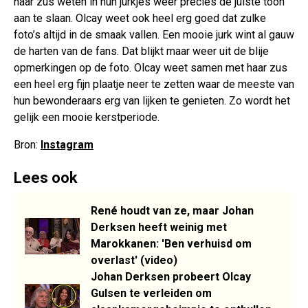
haar zus weten in hun jurkjes weer precies de juiste toon
aan te slaan. Olcay weet ook heel erg goed dat zulke
foto’s altijd in de smaak vallen. Een mooie jurk wint al gauw
de harten van de fans. Dat blijkt maar weer uit de blije
opmerkingen op de foto. Olcay weet samen met haar zus
een heel erg fijn plaatje neer te zetten waar de meeste van
hun bewonderaars erg van lijken te genieten. Zo wordt het
gelijk een mooie kerstperiode.
Bron:
Instagram
Lees ook
René houdt van ze, maar Johan
Derksen heeft weinig met
Marokkanen: 'Ben verhuisd om
overlast' (video)
Johan Derksen probeert Olcay
Gulsen te verleiden om