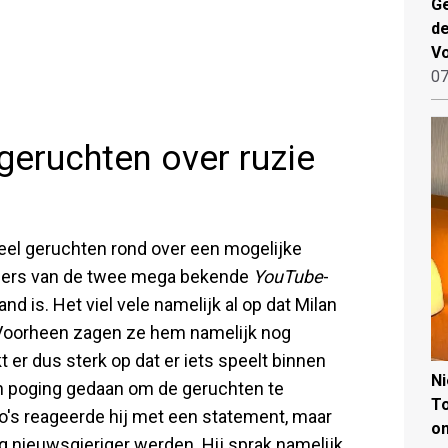
Ge
de
V
07
geruchten over ruzie
eel geruchten rond over een mogelijke
lgers van de twee mega bekende
YouTube
-
d is. Het viel vele namelijk al op dat Milan
. Voorheen zagen ze hem namelijk nog
t er dus sterk op dat er iets speelt binnen
N
en poging gedaan om de geruchten te
To
o's reageerde hij met een statement, maar
on
g nieuwsgieriger werden. Hij sprak namelijk