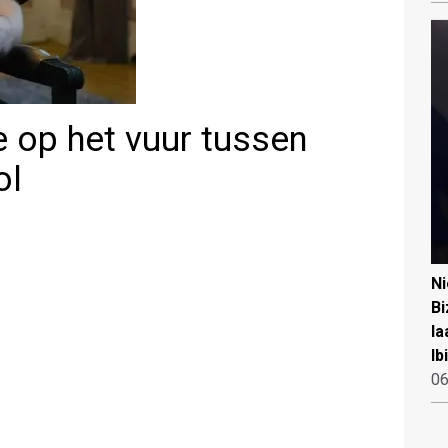
e op het vuur tussen
ol
N
Bi
la
Ib
06