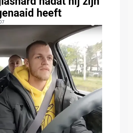
lashard nadat hij zijn
 genaaid heeft
:07