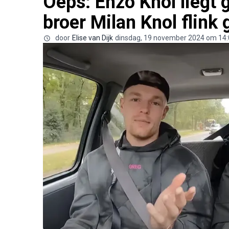
Oeps: Enzo Knol liegt g
broer Milan Knol flink
door
Elise van Dijk
dinsdag, 19 november 2024 om 14