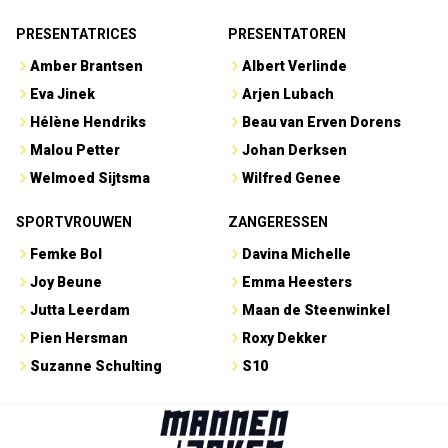
PRESENTATRICES
PRESENTATOREN
Amber Brantsen
Albert Verlinde
Eva Jinek
Arjen Lubach
Hélène Hendriks
Beau van Erven Dorens
Malou Petter
Johan Derksen
Welmoed Sijtsma
Wilfred Genee
SPORTVROUWEN
ZANGERESSEN
Femke Bol
Davina Michelle
Joy Beune
Emma Heesters
Jutta Leerdam
Maan de Steenwinkel
Pien Hersman
Roxy Dekker
Suzanne Schulting
S10