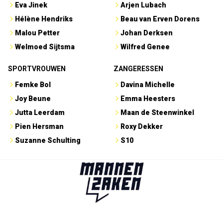
Eva Jinek
Arjen Lubach
Hélène Hendriks
Beau van Erven Dorens
Malou Petter
Johan Derksen
Welmoed Sijtsma
Wilfred Genee
SPORTVROUWEN
ZANGERESSEN
Femke Bol
Davina Michelle
Joy Beune
Emma Heesters
Jutta Leerdam
Maan de Steenwinkel
Pien Hersman
Roxy Dekker
Suzanne Schulting
S10