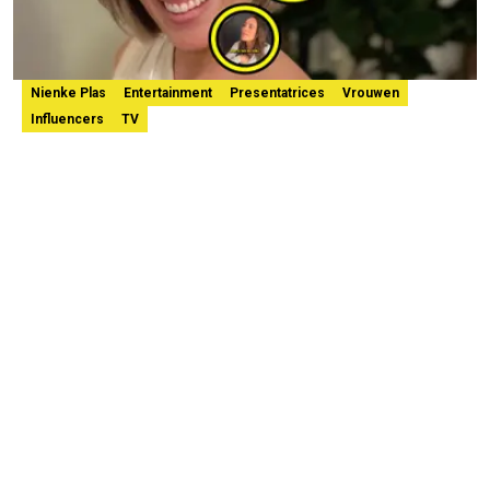
Nienke Plas
Entertainment
Presentatrices
Vrouwen
Influencers
TV