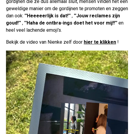
gordijnen die ze dus allemaal sluit, mensen vinden het een
geweldige manier om de gordijnen te promoten en zeggen
dan ook:
''Heeeeerlijk is dat!''
,
''Jouw reclames zijn
goud!''
,
''Haha de ontbra-ings doet het voor mij!!''
en
heel veel lachende emoji's.
Bekijk de video van Nienke zelf door
hier te klikken
!