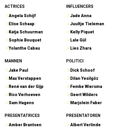
ACTRICES
INFLUENCERS
Angela Schijf
Jade Anna
Elise Schaap
Juultje Tieleman
Katja Schuurman
Kelly Piquet
Sophie Bouquet
Lale Gül
Yolanthe Cabau
Lies Zhara
MANNEN
POLITICI
Jake Paul
Dick Schoof
Max Verstappen
Dilan Yesilgöz
René van der Gijp
Femke Wiersma
Rico Verhoeven
Geert Wilders
Sam Hagens
Marjolein Faber
PRESENTATRICES
PRESENTATOREN
Amber Brantsen
Albert Verlinde