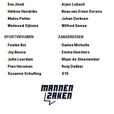
Eva Jinek
Arjen Lubach
Hélène Hendriks
Beau van Erven Dorens
Malou Petter
Johan Derksen
Welmoed Sijtsma
Wilfred Genee
SPORTVROUWEN
ZANGERESSEN
Femke Bol
Davina Michelle
Joy Beune
Emma Heesters
Jutta Leerdam
Maan de Steenwinkel
Pien Hersman
Roxy Dekker
Suzanne Schulting
S10