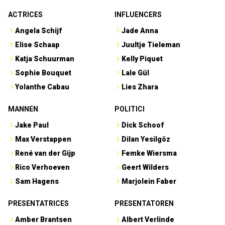
ACTRICES
INFLUENCERS
Angela Schijf
Jade Anna
Elise Schaap
Juultje Tieleman
Katja Schuurman
Kelly Piquet
Sophie Bouquet
Lale Gül
Yolanthe Cabau
Lies Zhara
MANNEN
POLITICI
Jake Paul
Dick Schoof
Max Verstappen
Dilan Yesilgöz
René van der Gijp
Femke Wiersma
Rico Verhoeven
Geert Wilders
Sam Hagens
Marjolein Faber
PRESENTATRICES
PRESENTATOREN
Amber Brantsen
Albert Verlinde