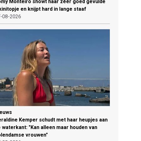
my Monteiro showt haar zéér goed gevulde
kinitopje en knijpt hard in lange staaf
-08-2026
ieuws
raldine Kemper schudt met haar heupjes aan
 waterkant: "Kan alleen maar houden van
olendamse vrouwen"