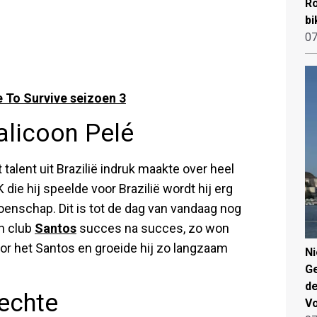
Ro
bi
07
 To Survive seizoen 3
alicoon Pelé
talent uit Brazilië indruk maakte over heel
 die hij speelde voor Brazilië wordt hij erg
enschap. Dit is tot de dag van vandaag nog
n club
Santos
succes na succes, zo won
or het Santos en groeide hij zo langzaam
N
Ge
de
echte
V