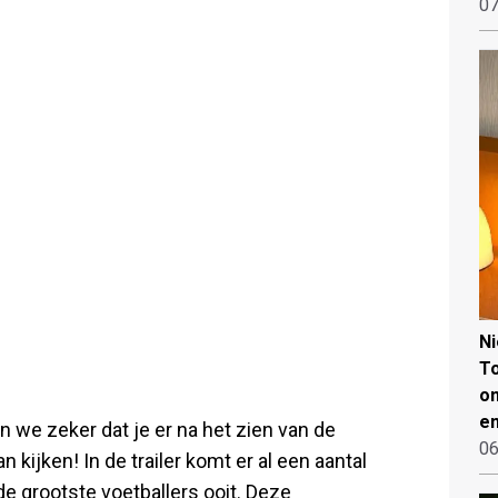
07
N
To
on
en
 we zeker dat je er na het zien van de
06
 kijken! In de trailer komt er al een aantal
e grootste voetballers ooit. Deze