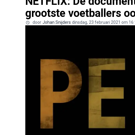
NETFLIX: De documenta
grootste voetballers oo
door
Johan Snijders
dinsdag, 23 februari 2021 om 16