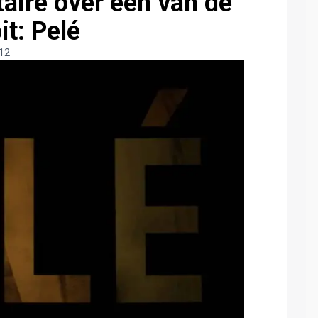
ire over een van de
it: Pelé
:12