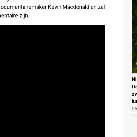
documentairemaker Kevin Macdonald en zal
ntaire zijn.
N
Da
zw
lu
06