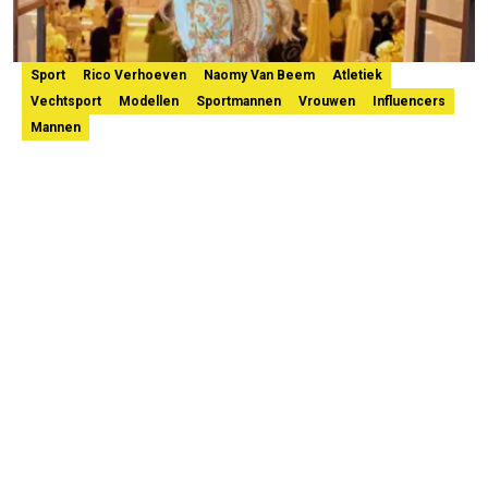
Sport
Rico Verhoeven
Naomy Van Beem
Atletiek
Vechtsport
Modellen
Sportmannen
Vrouwen
Influencers
Mannen