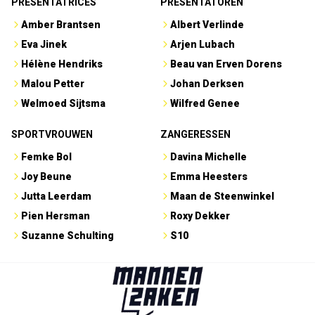
PRESENTATRICES
PRESENTATOREN
Amber Brantsen
Albert Verlinde
Eva Jinek
Arjen Lubach
Hélène Hendriks
Beau van Erven Dorens
Malou Petter
Johan Derksen
Welmoed Sijtsma
Wilfred Genee
SPORTVROUWEN
ZANGERESSEN
Femke Bol
Davina Michelle
Joy Beune
Emma Heesters
Jutta Leerdam
Maan de Steenwinkel
Pien Hersman
Roxy Dekker
Suzanne Schulting
S10