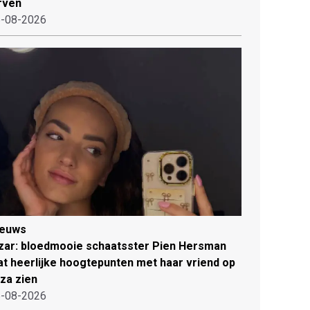
rven
-08-2026
ieuws
zar: bloedmooie schaatsster Pien Hersman
at heerlijke hoogtepunten met haar vriend op
iza zien
-08-2026