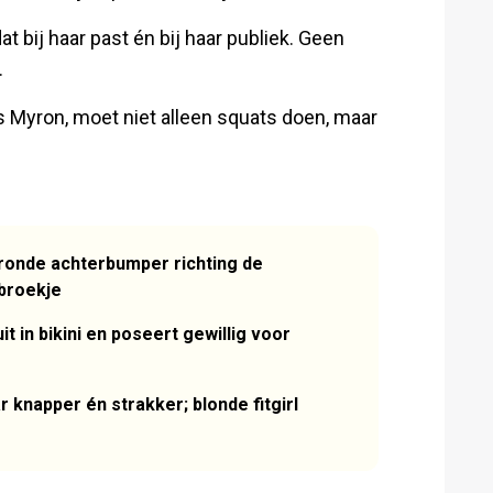
t bij haar past én bij haar publiek. Geen
.
als Myron, moet niet alleen squats doen, maar
ronde achterbumper richting de
broekje
t in bikini en poseert gewillig voor
 knapper én strakker; blonde fitgirl