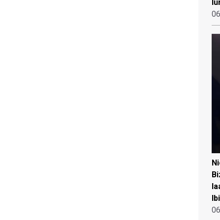
lu
06
N
Bi
la
Ib
06