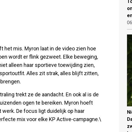
To
on
en
06
ft het mis. Myron laat in de video zien hoe
oen wordt er flink gezweet. Elke beweging,
niet alleen haar sportieve toewijding zien,
toutfit. Alles zit strak, alles blijft zitten,
rbrengen.
traling trekt ze de aandacht. En ook al is de
duizenden ogen te bereiken. Myron hoeft
werk. De focus ligt duidelijk op haar
N
 perfecte mix voor elke KP Active-campagne.\
Da
zw