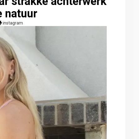
ar strakke achterwerk
e natuur
instagram