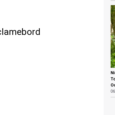
eclamebord
N
To
Oo
06