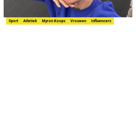
Sport
Atletiek
Myron Koops
Vrouwen
Influencers