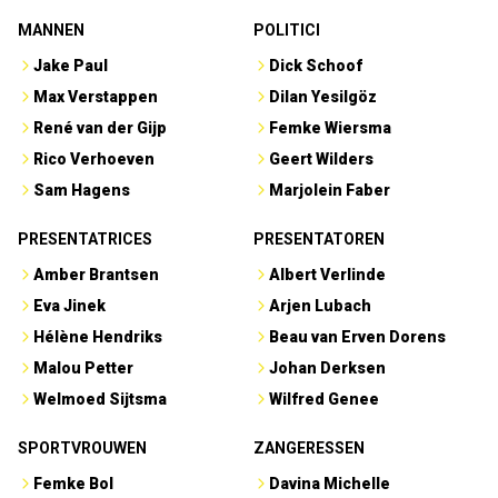
MANNEN
POLITICI
Jake Paul
Dick Schoof
Max Verstappen
Dilan Yesilgöz
René van der Gijp
Femke Wiersma
Rico Verhoeven
Geert Wilders
Sam Hagens
Marjolein Faber
PRESENTATRICES
PRESENTATOREN
Amber Brantsen
Albert Verlinde
Eva Jinek
Arjen Lubach
Hélène Hendriks
Beau van Erven Dorens
Malou Petter
Johan Derksen
Welmoed Sijtsma
Wilfred Genee
SPORTVROUWEN
ZANGERESSEN
Femke Bol
Davina Michelle