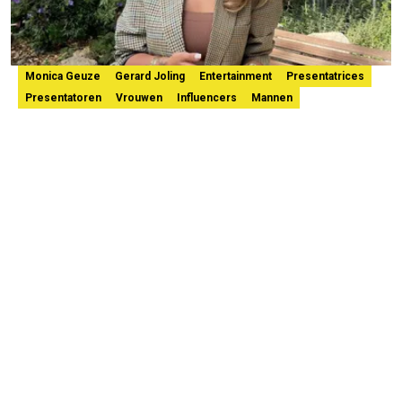
Monica Geuze
Gerard Joling
Entertainment
Presentatrices
Presentatoren
Vrouwen
Influencers
Mannen