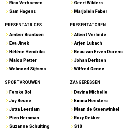
Rico Verhoeven
Geert Wilders
Sam Hagens
Marjolein Faber
PRESENTATRICES
PRESENTATOREN
Amber Brantsen
Albert Verlinde
Eva Jinek
Arjen Lubach
Hélène Hendriks
Beau van Erven Dorens
Malou Petter
Johan Derksen
Welmoed Sijtsma
Wilfred Genee
SPORTVROUWEN
ZANGERESSEN
Femke Bol
Davina Michelle
Joy Beune
Emma Heesters
Jutta Leerdam
Maan de Steenwinkel
Pien Hersman
Roxy Dekker
Suzanne Schulting
S10