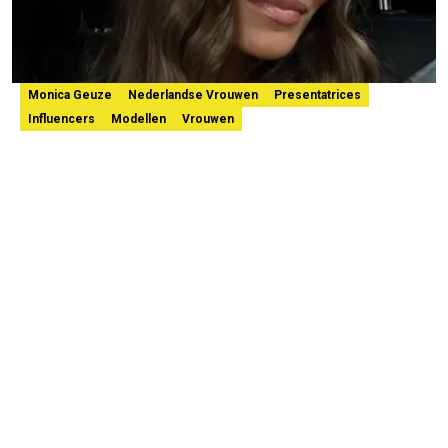
Monica Geuze
Nederlandse Vrouwen
Presentatrices
Influencers
Modellen
Vrouwen