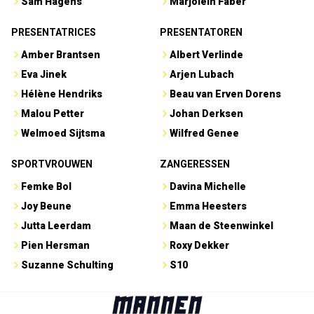
Sam Hagens
Marjolein Faber
PRESENTATRICES
PRESENTATOREN
Amber Brantsen
Albert Verlinde
Eva Jinek
Arjen Lubach
Hélène Hendriks
Beau van Erven Dorens
Malou Petter
Johan Derksen
Welmoed Sijtsma
Wilfred Genee
SPORTVROUWEN
ZANGERESSEN
Femke Bol
Davina Michelle
Joy Beune
Emma Heesters
Jutta Leerdam
Maan de Steenwinkel
Pien Hersman
Roxy Dekker
Suzanne Schulting
S10