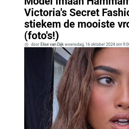
Model Imaan Hammam 
Victoria's Secret Fashi
stiekem de mooiste vr
(foto's!)
door
Elise van Dijk
woensdag, 16 oktober 2024 om 9:0