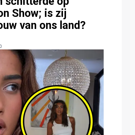
schitterde op
on Show; is zij
ouw van ons land?
0