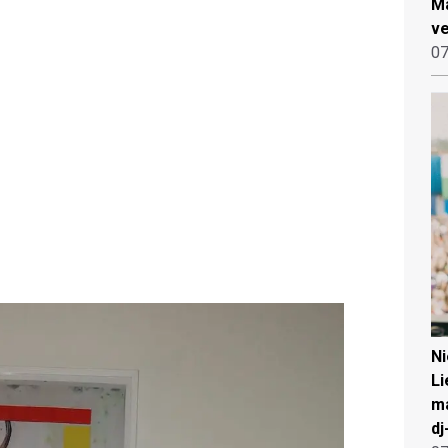
Ma
ve
07
N
Li
ma
dj