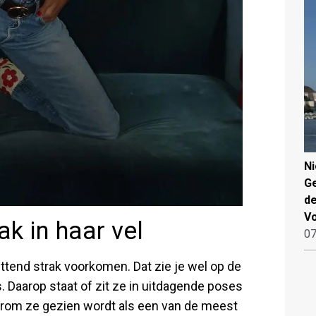
N
Ge
de
V
k in haar vel
07
ttend strak voorkomen. Dat zie je wel op de
s. Daarop staat of zit ze in uitdagende poses
arom ze gezien wordt als een van de meest