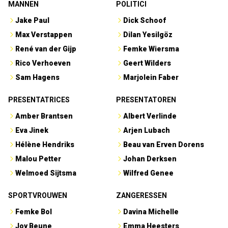
MANNEN
POLITICI
Jake Paul
Dick Schoof
Max Verstappen
Dilan Yesilgöz
René van der Gijp
Femke Wiersma
Rico Verhoeven
Geert Wilders
Sam Hagens
Marjolein Faber
PRESENTATRICES
PRESENTATOREN
Amber Brantsen
Albert Verlinde
Eva Jinek
Arjen Lubach
Hélène Hendriks
Beau van Erven Dorens
Malou Petter
Johan Derksen
Welmoed Sijtsma
Wilfred Genee
SPORTVROUWEN
ZANGERESSEN
Femke Bol
Davina Michelle
Joy Beune
Emma Heesters