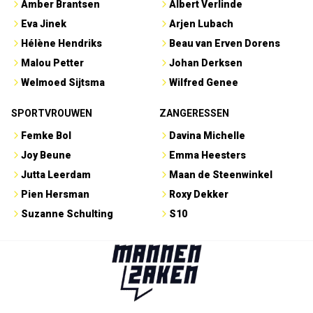
Amber Brantsen
Albert Verlinde
Eva Jinek
Arjen Lubach
Hélène Hendriks
Beau van Erven Dorens
Malou Petter
Johan Derksen
Welmoed Sijtsma
Wilfred Genee
SPORTVROUWEN
ZANGERESSEN
Femke Bol
Davina Michelle
Joy Beune
Emma Heesters
Jutta Leerdam
Maan de Steenwinkel
Pien Hersman
Roxy Dekker
Suzanne Schulting
S10