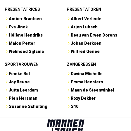
PRESENTATRICES
PRESENTATOREN
Amber Brantsen
Albert Verlinde
Eva Jinek
Arjen Lubach
Hélène Hendriks
Beau van Erven Dorens
Malou Petter
Johan Derksen
Welmoed Sijtsma
Wilfred Genee
SPORTVROUWEN
ZANGERESSEN
Femke Bol
Davina Michelle
Joy Beune
Emma Heesters
Jutta Leerdam
Maan de Steenwinkel
Pien Hersman
Roxy Dekker
Suzanne Schulting
S10