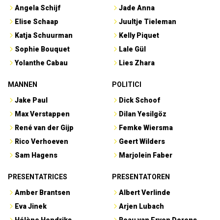
Angela Schijf
Jade Anna
Elise Schaap
Juultje Tieleman
Katja Schuurman
Kelly Piquet
Sophie Bouquet
Lale Gül
Yolanthe Cabau
Lies Zhara
MANNEN
POLITICI
Jake Paul
Dick Schoof
Max Verstappen
Dilan Yesilgöz
René van der Gijp
Femke Wiersma
Rico Verhoeven
Geert Wilders
Sam Hagens
Marjolein Faber
PRESENTATRICES
PRESENTATOREN
Amber Brantsen
Albert Verlinde
Eva Jinek
Arjen Lubach
Hélène Hendriks
Beau van Erven Dorens