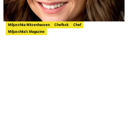
Miljuschka Witzenhausen
Chefkok
Chef
Miljuschka's Magazine