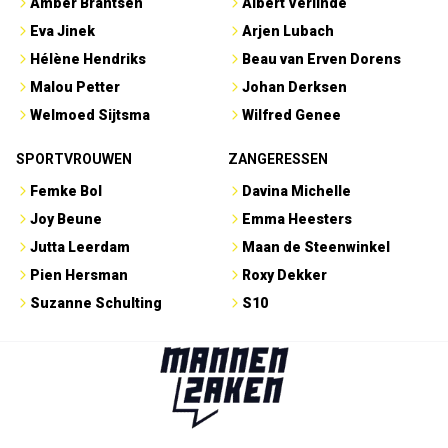
Amber Brantsen
Albert Verlinde
Eva Jinek
Arjen Lubach
Hélène Hendriks
Beau van Erven Dorens
Malou Petter
Johan Derksen
Welmoed Sijtsma
Wilfred Genee
SPORTVROUWEN
ZANGERESSEN
Femke Bol
Davina Michelle
Joy Beune
Emma Heesters
Jutta Leerdam
Maan de Steenwinkel
Pien Hersman
Roxy Dekker
Suzanne Schulting
S10