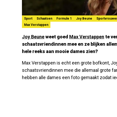
Sport
Schaatsen
Formule 1
Joy Beune
Sportvrouwe
Max Verstappen
Joy Beune
weet goed
Max Verstappen
te ve
schaatsvriendinnen mee en ze blijken allema
hele reeks aan mooie dames zien?
Max Verstappen is echt een grote bofkont, Jo
schaatsvriendinnen mee die allemaal grote fa
hebben alle dames een foto gemaakt zodat i