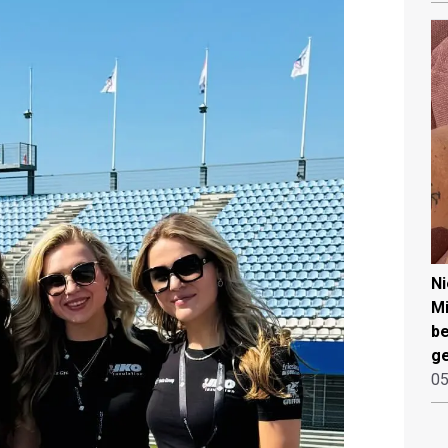
N
Mi
be
ge
05