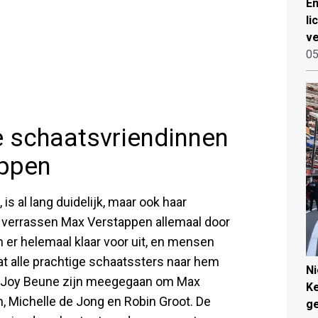
Em
li
ve
05
e schaatsvriendinnen
ppen
s al lang duidelijk, maar ook haar
e verrassen Max Verstappen allemaal door
n er helemaal klaar voor uit, en mensen
at alle prachtige schaatssters naar hem
N
et Joy Beune zijn meegegaan om Max
Ke
 Michelle de Jong en Robin Groot. De
g