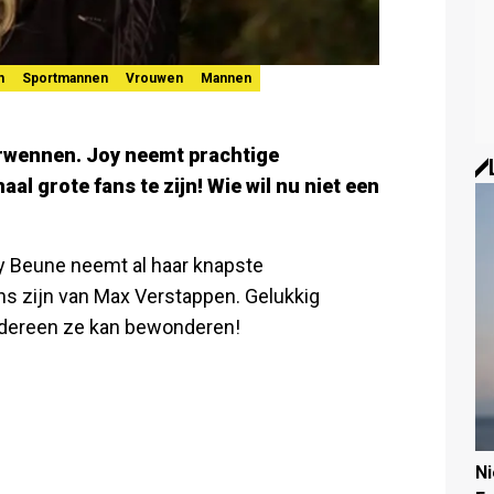
n
Sportmannen
Vrouwen
Mannen
rwennen. Joy neemt prachtige
al grote fans te zijn! Wie wil nu niet een
y Beune neemt al haar knapste
ns zijn van Max Verstappen. Gelukkig
edereen ze kan bewonderen!
N