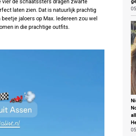
 vier de schaatssters dragen zwarte
ge
05
ct laten zien. Dat is natuurlijk prachtig
 beetje jaloers op Max. Iedereen zou wel
men in die prachtige outfits.
N
No
al
He
05