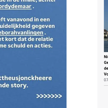
N
Ge
de
V
07