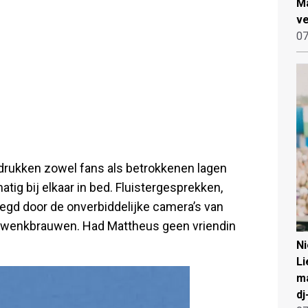
Ma
ve
07
drukken zowel fans als betrokkenen lagen
tig bij elkaar in bed. Fluistergesprekken,
legd door de onverbiddelijke camera’s van
hun wenkbrauwen. Had Mattheus geen vriendin
N
Li
ma
dj