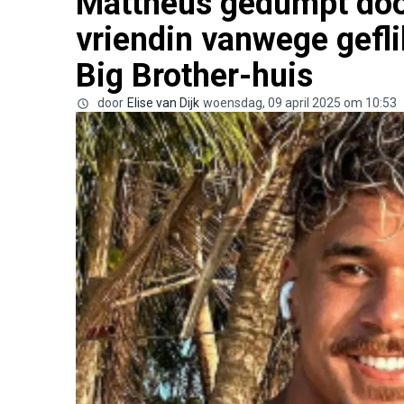
Mattheus gedumpt door
vriendin vanwege gefli
Big Brother-huis
door
Elise van Dijk
woensdag, 09 april 2025 om 10:53