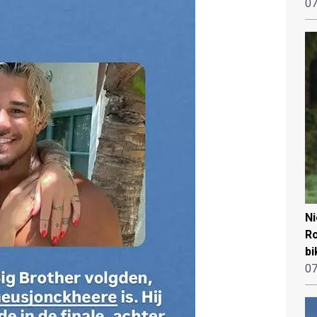
07
N
Ro
bi
07